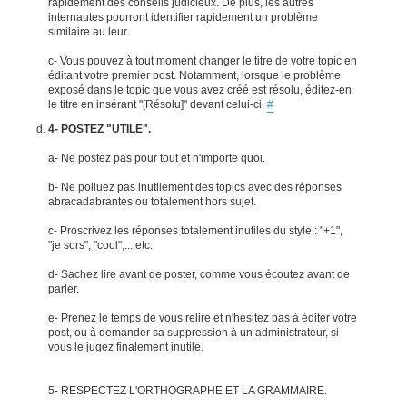
rapidement des conseils judicieux. De plus, les autres
internautes pourront identifier rapidement un problème
similaire au leur.
c- Vous pouvez à tout moment changer le titre de votre topic en
éditant votre premier post. Notamment, lorsque le problème
exposé dans le topic que vous avez créé est résolu, éditez-en
le titre en insérant "[Résolu]" devant celui-ci.
#
4- POSTEZ "UTILE".
a- Ne postez pas pour tout et n'importe quoi.
b- Ne polluez pas inutilement des topics avec des réponses
abracadabrantes ou totalement hors sujet.
c- Proscrivez les réponses totalement inutiles du style : "+1",
"je sors", "cool",... etc.
d- Sachez lire avant de poster, comme vous écoutez avant de
parler.
e- Prenez le temps de vous relire et n'hésitez pas à éditer votre
post, ou à demander sa suppression à un administrateur, si
vous le jugez finalement inutile.
5- RESPECTEZ L'ORTHOGRAPHE ET LA GRAMMAIRE.