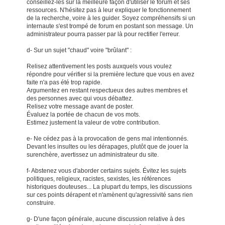
conseillez-les sur la meilleure façon d'utiliser le forum et ses
ressources. N'hésitez pas à leur expliquer le fonctionnement
de la recherche, voire à les guider. Soyez compréhensifs si un
internaute s'est trompé de forum en postant son message. Un
administrateur pourra passer par là pour rectifier l'erreur.
d- Sur un sujet "chaud" voire "brûlant" :
Relisez attentivement les posts auxquels vous voulez
répondre pour vérifier si la première lecture que vous en avez
faite n'a pas été trop rapide.
Argumentez en restant respectueux des autres membres et
des personnes avec qui vous débattez.
Relisez votre message avant de poster.
Évaluez la portée de chacun de vos mots.
Estimez justement la valeur de votre contribution.
e- Ne cédez pas à la provocation de gens mal intentionnés.
Devant les insultes ou les dérapages, plutôt que de jouer la
surenchère, avertissez un administrateur du site.
f- Abstenez vous d'aborder certains sujets. Évitez les sujets
politiques, religieux, racistes, sexistes, les références
historiques douteuses... La plupart du temps, les discussions
sur ces points dérapent et n'amènent qu'agressivité sans rien
construire.
g- D'une façon générale, aucune discussion relative à des