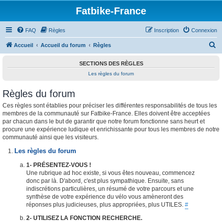
Fatbike-France
FAQ
Règles
Inscription
Connexion
R
Accueil
Accueil du forum
Règles
e
SECTIONS DES RÈGLES
c
Les règles du forum
h
Règles du forum
e
r
Ces règles sont établies pour préciser les différentes responsabilités de tous les
membres de la communauté sur Fatbike-France. Elles doivent être acceptées
c
par chacun dans le but de garantir que notre forum fonctionne sans heurt et
h
procure une expérience ludique et enrichissante pour tous les membres de notre
communauté ainsi que les visiteurs.
e
Les règles du forum
r
1- PRÉSENTEZ-VOUS !
Une rubrique ad hoc existe, si vous êtes nouveau, commencez
donc par là. D'abord, c'est plus sympathique. Ensuite, sans
indiscrétions particulières, un résumé de votre parcours et une
synthèse de votre expérience du vélo vous amèneront des
réponses plus judicieuses, plus appropriées, plus UTILES.
#
2- UTILISEZ LA FONCTION RECHERCHE.