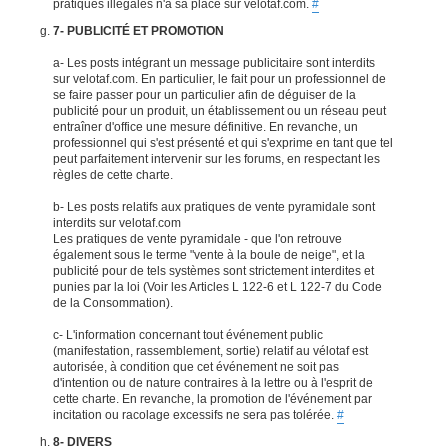
pratiques illégales n'a sa place sur velotaf.com.
#
7- PUBLICITÉ ET PROMOTION
a- Les posts intégrant un message publicitaire sont interdits
sur velotaf.com. En particulier, le fait pour un professionnel de
se faire passer pour un particulier afin de déguiser de la
publicité pour un produit, un établissement ou un réseau peut
entraîner d'office une mesure définitive. En revanche, un
professionnel qui s'est présenté et qui s'exprime en tant que tel
peut parfaitement intervenir sur les forums, en respectant les
règles de cette charte.
b- Les posts relatifs aux pratiques de vente pyramidale sont
interdits sur velotaf.com
Les pratiques de vente pyramidale - que l'on retrouve
également sous le terme "vente à la boule de neige", et la
publicité pour de tels systèmes sont strictement interdites et
punies par la loi (Voir les Articles L 122-6 et L 122-7 du Code
de la Consommation).
c- L'information concernant tout événement public
(manifestation, rassemblement, sortie) relatif au vélotaf est
autorisée, à condition que cet événement ne soit pas
d'intention ou de nature contraires à la lettre ou à l'esprit de
cette charte. En revanche, la promotion de l'événement par
incitation ou racolage excessifs ne sera pas tolérée.
#
8- DIVERS