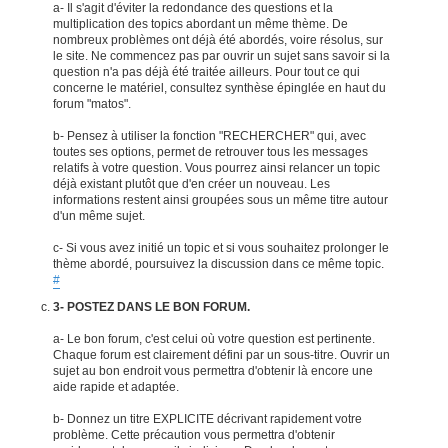
a- Il s'agit d'éviter la redondance des questions et la
multiplication des topics abordant un même thème. De
nombreux problèmes ont déjà été abordés, voire résolus, sur
le site. Ne commencez pas par ouvrir un sujet sans savoir si la
question n'a pas déjà été traitée ailleurs. Pour tout ce qui
concerne le matériel, consultez synthèse épinglée en haut du
forum "matos".
b- Pensez à utiliser la fonction "RECHERCHER" qui, avec
toutes ses options, permet de retrouver tous les messages
relatifs à votre question. Vous pourrez ainsi relancer un topic
déjà existant plutôt que d'en créer un nouveau. Les
informations restent ainsi groupées sous un même titre autour
d'un même sujet.
c- Si vous avez initié un topic et si vous souhaitez prolonger le
thème abordé, poursuivez la discussion dans ce même topic.
#
3- POSTEZ DANS LE BON FORUM.
a- Le bon forum, c'est celui où votre question est pertinente.
Chaque forum est clairement défini par un sous-titre. Ouvrir un
sujet au bon endroit vous permettra d'obtenir là encore une
aide rapide et adaptée.
b- Donnez un titre EXPLICITE décrivant rapidement votre
problème. Cette précaution vous permettra d'obtenir