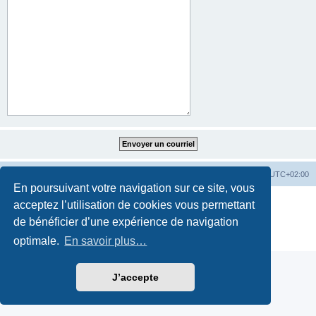
Accueil
Accueil du forum
Fuseau horaire sur
UTC+02:00
En poursuivant votre navigation sur ce site, vous
Développé par
phpBB
® Forum Software © phpBB Limited
acceptez l’utilisation de cookies vous permettant
Traduction française officielle
©
Qiaeru
de bénéficier d’une expérience de navigation
Style par
Fatbike France
Confidentialité
|
Conditions
optimale.
En savoir plus…
J’accepte