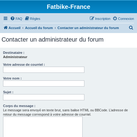
Fatbike-France
FAQ
Règles
Inscription
Connexion
R
Accueil
Accueil du forum
Contacter un administrateur du forum
e
Contacter un administrateur du forum
c
h
Destinataire :
Administrateur
e
r
Votre adresse de courriel :
c
Votre nom :
h
e
Sujet :
r
Corps du message :
Le message sera envoyé en texte brut, sans balise HTML ou BBCode. L’adresse de
retour du message correspond à votre adresse de courriel.