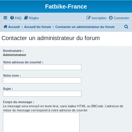
Fatbike-France
FAQ
Règles
Inscription
Connexion
R
Accueil
Accueil du forum
Contacter un administrateur du forum
e
Contacter un administrateur du forum
c
h
Destinataire :
Administrateur
e
r
Votre adresse de courriel :
c
Votre nom :
h
e
Sujet :
r
Corps du message :
Le message sera envoyé en texte brut, sans balise HTML ou BBCode. L’adresse de
retour du message correspond à votre adresse de courriel.