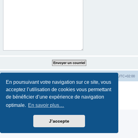
Accueil
Accueil du forum
Fuseau horaire sur
UTC+02:00
En poursuivant votre navigation sur ce site, vous
Développé par
phpBB
® Forum Software © phpBB Limited
acceptez l’utilisation de cookies vous permettant
Traduction française officielle
©
Qiaeru
de bénéficier d’une expérience de navigation
Style par
Fatbike France
Confidentialité
|
Conditions
optimale.
En savoir plus…
J’accepte