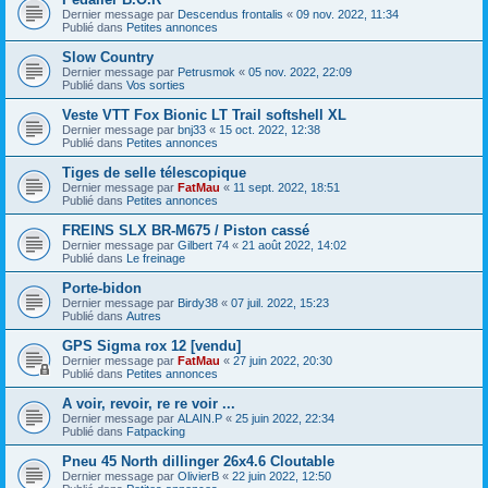
Dernier message par
Descendus frontalis
«
09 nov. 2022, 11:34
Publié dans
Petites annonces
Slow Country
Dernier message par
Petrusmok
«
05 nov. 2022, 22:09
Publié dans
Vos sorties
Veste VTT Fox Bionic LT Trail softshell XL
Dernier message par
bnj33
«
15 oct. 2022, 12:38
Publié dans
Petites annonces
Tiges de selle télescopique
Dernier message par
FatMau
«
11 sept. 2022, 18:51
Publié dans
Petites annonces
FREINS SLX BR-M675 / Piston cassé
Dernier message par
Gilbert 74
«
21 août 2022, 14:02
Publié dans
Le freinage
Porte-bidon
Dernier message par
Birdy38
«
07 juil. 2022, 15:23
Publié dans
Autres
GPS Sigma rox 12 [vendu]
Dernier message par
FatMau
«
27 juin 2022, 20:30
Publié dans
Petites annonces
A voir, revoir, re re voir ...
Dernier message par
ALAIN.P
«
25 juin 2022, 22:34
Publié dans
Fatpacking
Pneu 45 North dillinger 26x4.6 Cloutable
Dernier message par
OlivierB
«
22 juin 2022, 12:50