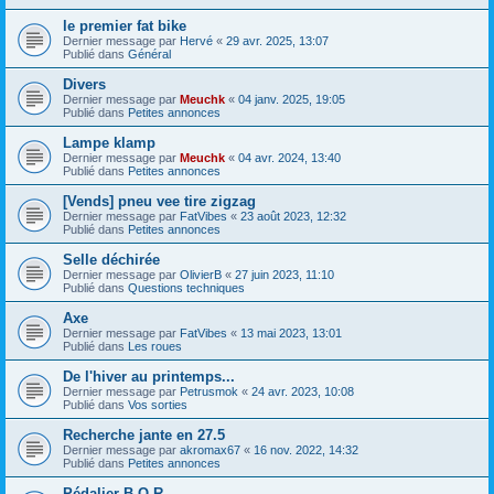
le premier fat bike
Dernier message par
Hervé
«
29 avr. 2025, 13:07
Publié dans
Général
Divers
Dernier message par
Meuchk
«
04 janv. 2025, 19:05
Publié dans
Petites annonces
Lampe klamp
Dernier message par
Meuchk
«
04 avr. 2024, 13:40
Publié dans
Petites annonces
[Vends] pneu vee tire zigzag
Dernier message par
FatVibes
«
23 août 2023, 12:32
Publié dans
Petites annonces
Selle déchirée
Dernier message par
OlivierB
«
27 juin 2023, 11:10
Publié dans
Questions techniques
Axe
Dernier message par
FatVibes
«
13 mai 2023, 13:01
Publié dans
Les roues
De l'hiver au printemps...
Dernier message par
Petrusmok
«
24 avr. 2023, 10:08
Publié dans
Vos sorties
Recherche jante en 27.5
Dernier message par
akromax67
«
16 nov. 2022, 14:32
Publié dans
Petites annonces
Pédalier B.O.R