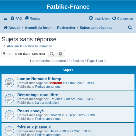
Fatbike-France
FAQ
Règles
Inscription
Connexion
R
Accueil
Accueil du forum
Rechercher
Sujets sans réponse
e
Sujets sans réponse
c
Aller sur la recherche avancée
h
Rechercher
Recherche avancée
e
La recherche a retourné 24 résultats • Page
1
sur
1
r
Sujets
c
Lampe Nomade K lamp
h
Dernier message par
Meuchk
«
17 nov. 2025, 19:41
e
Publié dans
Petites annonces
r
Démontage roue libre
Dernier message par
FatVibes
«
08 oct. 2025, 14:30
Publié dans
La transmission
Pneus envoyé
Dernier message par
OlivierB
«
08 sept. 2025, 06:08
Publié dans
Petites annonces
foire aux plateaux
Dernier message par
Hervé
«
30 août 2025, 10:11
Publié dans
Petites annonces