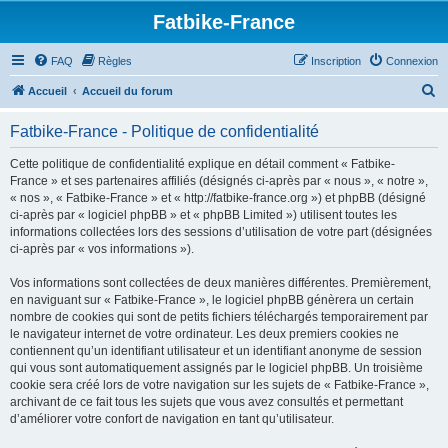
Fatbike-France
FAQ
Règles
Inscription
Connexion
R
Accueil
Accueil du forum
e
Fatbike-France - Politique de confidentialité
c
h
Cette politique de confidentialité explique en détail comment « Fatbike-
France » et ses partenaires affiliés (désignés ci-après par « nous », « notre »,
e
« nos », « Fatbike-France » et « http://fatbike-france.org ») et phpBB (désigné
r
ci-après par « logiciel phpBB » et « phpBB Limited ») utilisent toutes les
informations collectées lors des sessions d’utilisation de votre part (désignées
c
ci-après par « vos informations »).
h
Vos informations sont collectées de deux manières différentes. Premièrement,
e
en naviguant sur « Fatbike-France », le logiciel phpBB génèrera un certain
r
nombre de cookies qui sont de petits fichiers téléchargés temporairement par
le navigateur internet de votre ordinateur. Les deux premiers cookies ne
contiennent qu’un identifiant utilisateur et un identifiant anonyme de session
qui vous sont automatiquement assignés par le logiciel phpBB. Un troisième
cookie sera créé lors de votre navigation sur les sujets de « Fatbike-France »,
archivant de ce fait tous les sujets que vous avez consultés et permettant
d’améliorer votre confort de navigation en tant qu’utilisateur.