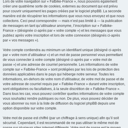
Lors de votre navigation sur « Fatbike-France », nous pouvons également
créer une quatrième sorte de cookies, externes au document qui est prévu
pour couvrir uniquement les pages créées par le logiciel phpBB. La seconde
manière est de récupérer les informations que vous nous envoyez et que nous
collectons. Ceci peut correspondre — mais n’est pas limité à — la publication
de messages en tant qu’utilisateur anonyme, l’inscription sur « Fatbike-
France » (désignée ci-après par « votre compte ») et les messages que vous
publiez après votre inscription et lors de votre connexion (désignés ci-après
par « vos messages »).
Votre compte contiendra au minimum un identifiant unique (désigné ci-après
par « votre nom d’utilisateur ») et un mot de passe personnel vous permettant
de vous connecter à votre compte (désigné ci-après par « votre mot de
passe ») et une adresse de courriel personnelle. Les informations de votre
compte sur « Fatbike-France » sont protégées par les lois de protection des
données applicables dans le pays qui héberge notre serveur. Toutes les
informations, en-dehors de votre nom d’utilisateur, de votre mot de passe et de
votre adresse de courriel requis par « Fatbike-France » durant votre inscription,
sont obligatoires ou facultatives, à la seule discrétion de « Fatbike-France ».
Dans tous les cas, vous pouvez contrôler quelles informations de votre compte
vous souhaitez rendre publiques ou non. De plus, vous pouvez décider de
vous abonner ou non à la liste de diffusion du logiciel phpBB depuis une
option disponible sur votre compte.
Votre mot de passe est chiffré (par un chiffrage à sens unique) afin qu’il soit
sécurisé. Cependant, il est recommandé de ne pas utiliser le même mot de
passe sur plusieurs sites internet différents. Votre mot de passe est le moyen