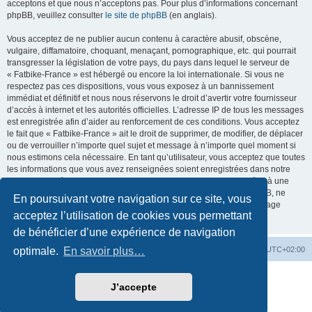
acceptons et que nous n’acceptons pas. Pour plus d’informations concernant
phpBB, veuillez consulter
le site de phpBB
(en anglais).
Vous acceptez de ne publier aucun contenu à caractère abusif, obscène,
vulgaire, diffamatoire, choquant, menaçant, pornographique, etc. qui pourrait
transgresser la législation de votre pays, du pays dans lequel le serveur de
« Fatbike-France » est hébergé ou encore la loi internationale. Si vous ne
respectez pas ces dispositions, vous vous exposez à un bannissement
immédiat et définitif et nous nous réservons le droit d’avertir votre fournisseur
d’accès à internet et les autorités officielles. L’adresse IP de tous les messages
est enregistrée afin d’aider au renforcement de ces conditions. Vous acceptez
le fait que « Fatbike-France » ait le droit de supprimer, de modifier, de déplacer
ou de verrouiller n’importe quel sujet et message à n’importe quel moment si
nous estimons cela nécessaire. En tant qu’utilisateur, vous acceptez que toutes
les informations que vous avez renseignées soient enregistrées dans notre
base de données. Bien que ces informations ne seront pas diffusées à une
tierce partie sans votre consentement, ni « Fatbike-France », ni phpBB, ne
En poursuivant votre navigation sur ce site, vous
pourront être tenus comme responsables en cas de tentative de piratage
acceptez l’utilisation de cookies vous permettant
informatique visant à compromettre vos données.
de bénéficier d’une expérience de navigation
Accueil
Accueil du forum
Fuseau horaire sur
UTC+02:00
optimale.
En savoir plus…
Développé par
phpBB
® Forum Software © phpBB Limited
J’accepte
Traduction française officielle
©
Qiaeru
Style par
Fatbike France
Confidentialité
|
Conditions