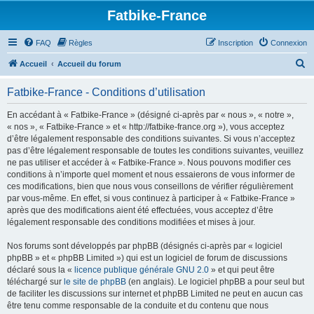
Fatbike-France
FAQ
Règles
Inscription
Connexion
R
Accueil
Accueil du forum
e
Fatbike-France - Conditions d’utilisation
c
h
En accédant à « Fatbike-France » (désigné ci-après par « nous », « notre »,
« nos », « Fatbike-France » et « http://fatbike-france.org »), vous acceptez
e
d’être légalement responsable des conditions suivantes. Si vous n’acceptez
r
pas d’être légalement responsable de toutes les conditions suivantes, veuillez
ne pas utiliser et accéder à « Fatbike-France ». Nous pouvons modifier ces
c
conditions à n’importe quel moment et nous essaierons de vous informer de
h
ces modifications, bien que nous vous conseillons de vérifier régulièrement
par vous-même. En effet, si vous continuez à participer à « Fatbike-France »
e
après que des modifications aient été effectuées, vous acceptez d’être
r
légalement responsable des conditions modifiées et mises à jour.
Nos forums sont développés par phpBB (désignés ci-après par « logiciel
phpBB » et « phpBB Limited ») qui est un logiciel de forum de discussions
déclaré sous la «
licence publique générale GNU 2.0
» et qui peut être
téléchargé sur
le site de phpBB
(en anglais). Le logiciel phpBB a pour seul but
de faciliter les discussions sur internet et phpBB Limited ne peut en aucun cas
être tenu comme responsable de la conduite et du contenu que nous