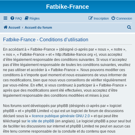
Fatbike-France
FAQ
Règles
Inscription
Connexion
R
Accueil
Accueil du forum
e
Fatbike-France - Conditions d’utilisation
c
h
En accédant à « Fatbike-France » (désigné ci-après par « nous », « notre »,
« nos », « Fatbike-France » et « http://fatbike-france.org »), vous acceptez
e
d’être légalement responsable des conditions suivantes. Si vous n’acceptez
r
pas d’être légalement responsable de toutes les conditions suivantes, veuillez
ne pas utiliser et accéder à « Fatbike-France ». Nous pouvons modifier ces
c
conditions à n’importe quel moment et nous essaierons de vous informer de
h
ces modifications, bien que nous vous conseillons de vérifier régulièrement
par vous-même. En effet, si vous continuez à participer à « Fatbike-France »
e
après que des modifications aient été effectuées, vous acceptez d’être
r
légalement responsable des conditions modifiées et mises à jour.
Nos forums sont développés par phpBB (désignés ci-après par « logiciel
phpBB » et « phpBB Limited ») qui est un logiciel de forum de discussions
déclaré sous la «
licence publique générale GNU 2.0
» et qui peut être
téléchargé sur
le site de phpBB
(en anglais). Le logiciel phpBB a pour seul but
de faciliter les discussions sur internet et phpBB Limited ne peut en aucun cas
être tenu comme responsable de la conduite et du contenu que nous