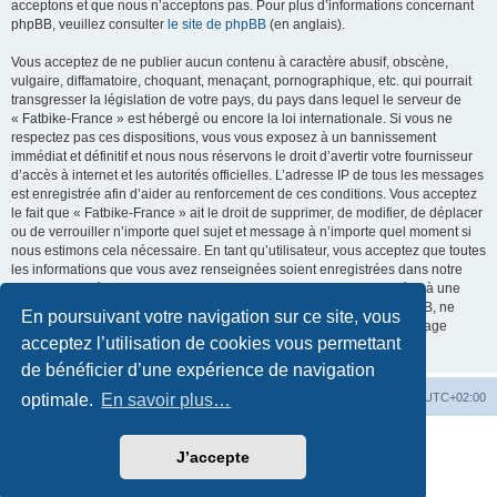
acceptons et que nous n’acceptons pas. Pour plus d’informations concernant
phpBB, veuillez consulter
le site de phpBB
(en anglais).
Vous acceptez de ne publier aucun contenu à caractère abusif, obscène,
vulgaire, diffamatoire, choquant, menaçant, pornographique, etc. qui pourrait
transgresser la législation de votre pays, du pays dans lequel le serveur de
« Fatbike-France » est hébergé ou encore la loi internationale. Si vous ne
respectez pas ces dispositions, vous vous exposez à un bannissement
immédiat et définitif et nous nous réservons le droit d’avertir votre fournisseur
d’accès à internet et les autorités officielles. L’adresse IP de tous les messages
est enregistrée afin d’aider au renforcement de ces conditions. Vous acceptez
le fait que « Fatbike-France » ait le droit de supprimer, de modifier, de déplacer
ou de verrouiller n’importe quel sujet et message à n’importe quel moment si
nous estimons cela nécessaire. En tant qu’utilisateur, vous acceptez que toutes
les informations que vous avez renseignées soient enregistrées dans notre
base de données. Bien que ces informations ne seront pas diffusées à une
tierce partie sans votre consentement, ni « Fatbike-France », ni phpBB, ne
En poursuivant votre navigation sur ce site, vous
pourront être tenus comme responsables en cas de tentative de piratage
acceptez l’utilisation de cookies vous permettant
informatique visant à compromettre vos données.
de bénéficier d’une expérience de navigation
Accueil
Accueil du forum
Fuseau horaire sur
UTC+02:00
optimale.
En savoir plus…
Développé par
phpBB
® Forum Software © phpBB Limited
J’accepte
Traduction française officielle
©
Qiaeru
Style par
Fatbike France
Confidentialité
|
Conditions