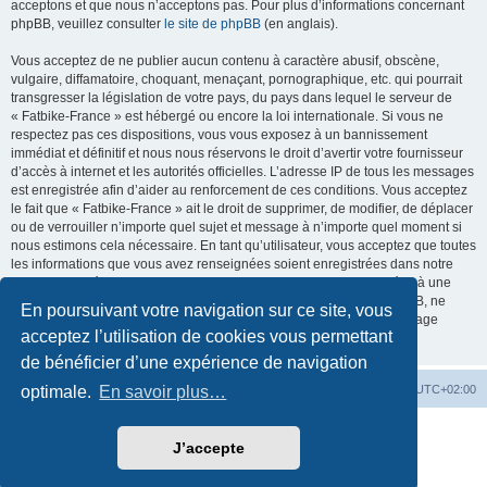
acceptons et que nous n’acceptons pas. Pour plus d’informations concernant
phpBB, veuillez consulter
le site de phpBB
(en anglais).
Vous acceptez de ne publier aucun contenu à caractère abusif, obscène,
vulgaire, diffamatoire, choquant, menaçant, pornographique, etc. qui pourrait
transgresser la législation de votre pays, du pays dans lequel le serveur de
« Fatbike-France » est hébergé ou encore la loi internationale. Si vous ne
respectez pas ces dispositions, vous vous exposez à un bannissement
immédiat et définitif et nous nous réservons le droit d’avertir votre fournisseur
d’accès à internet et les autorités officielles. L’adresse IP de tous les messages
est enregistrée afin d’aider au renforcement de ces conditions. Vous acceptez
le fait que « Fatbike-France » ait le droit de supprimer, de modifier, de déplacer
ou de verrouiller n’importe quel sujet et message à n’importe quel moment si
nous estimons cela nécessaire. En tant qu’utilisateur, vous acceptez que toutes
les informations que vous avez renseignées soient enregistrées dans notre
base de données. Bien que ces informations ne seront pas diffusées à une
tierce partie sans votre consentement, ni « Fatbike-France », ni phpBB, ne
En poursuivant votre navigation sur ce site, vous
pourront être tenus comme responsables en cas de tentative de piratage
acceptez l’utilisation de cookies vous permettant
informatique visant à compromettre vos données.
de bénéficier d’une expérience de navigation
Accueil
Accueil du forum
Fuseau horaire sur
UTC+02:00
optimale.
En savoir plus…
Développé par
phpBB
® Forum Software © phpBB Limited
J’accepte
Traduction française officielle
©
Qiaeru
Style par
Fatbike France
Confidentialité
|
Conditions