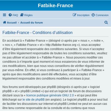
Fatbike-France
FAQ
Règles
Inscription
Connexion
R
Accueil
Accueil du forum
e
Fatbike-France - Conditions d’utilisation
c
h
En accédant à « Fatbike-France » (désigné ci-après par « nous », « notre »,
« nos », « Fatbike-France » et « http://fatbike-france.org »), vous acceptez
e
d’être légalement responsable des conditions suivantes. Si vous n’acceptez
r
pas d’être légalement responsable de toutes les conditions suivantes, veuillez
ne pas utiliser et accéder à « Fatbike-France ». Nous pouvons modifier ces
c
conditions à n’importe quel moment et nous essaierons de vous informer de
h
ces modifications, bien que nous vous conseillons de vérifier régulièrement
par vous-même. En effet, si vous continuez à participer à « Fatbike-France »
e
après que des modifications aient été effectuées, vous acceptez d’être
r
légalement responsable des conditions modifiées et mises à jour.
Nos forums sont développés par phpBB (désignés ci-après par « logiciel
phpBB » et « phpBB Limited ») qui est un logiciel de forum de discussions
déclaré sous la «
licence publique générale GNU 2.0
» et qui peut être
téléchargé sur
le site de phpBB
(en anglais). Le logiciel phpBB a pour seul but
de faciliter les discussions sur internet et phpBB Limited ne peut en aucun cas
être tenu comme responsable de la conduite et du contenu que nous