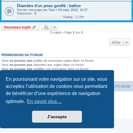
Diamètre d'un pneu gonflé : ballon
Dernier message par
Tam
«
03 sept. 2022, 16:27
Réponses :
5
Rating : 2.13%
Nouveau sujet
5 sujets • Page
1
sur
1
Aller
PERMISSIONS DU FORUM
Vous
ne pouvez pas
publier de nouveaux sujets dans ce forum
Vous
ne pouvez pas
répondre aux sujets dans ce forum
Vous
ne pouvez pas
modifier vos messages dans ce forum
Vous
ne pouvez pas
supprimer vos messages dans ce forum
Vous
ne pouvez pas
transférer de pièces jointes dans ce forum
En poursuivant votre navigation sur ce site, vous
acceptez l’utilisation de cookies vous permettant
Accueil
Accueil du forum
Fuseau horaire sur
UTC+02:00
de bénéficier d’une expérience de navigation
Développé par
phpBB
® Forum Software © phpBB Limited
optimale.
En savoir plus…
Traduction française officielle
©
Qiaeru
Style par
Fatbike France
Confidentialité
|
Conditions
J’accepte