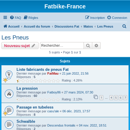
Fatbike-France
FAQ
Règles
Inscription
Connexion
R
Accueil
Accueil du forum
Discussions Fat
Matos
Les Pneus
e
Les Pneus
c
Rechercher
Recherche avanc
Nouveau sujet
h
5 sujets • Page
1
sur
1
e
Sujets
r
c
Liste fabricants de pneus Fat
Dernier message par
FatMau
«
21 juin 2022, 21:56
h
Réponses :
5
Rating : 4.26%
e
La pression
r
Dernier message par
Fatboy86
«
27 mars 2024, 07:30
Réponses :
60
1
4
5
6
7
…
Rating : 2.13%
Passage en tubeless
Dernier message par
casu'ale
«
06 déc. 2023, 17:57
Réponses :
8
Schwalble
Dernier message par
Descendus frontalis
«
04 nov. 2022, 18:51
Réponses :
2