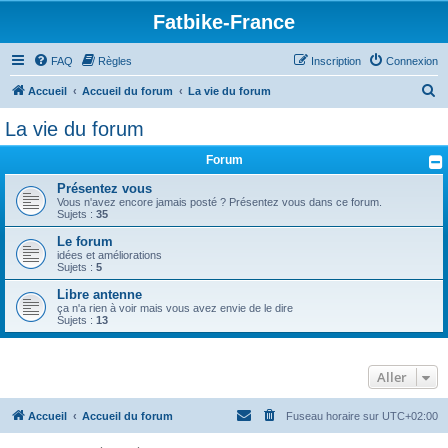
Fatbike-France
FAQ
Règles
Inscription
Connexion
R
Accueil
Accueil du forum
La vie du forum
e
La vie du forum
c
Forum
h
e
Présentez vous
Vous n'avez encore jamais posté ? Présentez vous dans ce forum.
r
Sujets :
35
c
Le forum
idées et améliorations
h
Sujets :
5
e
Libre antenne
r
ça n'a rien à voir mais vous avez envie de le dire
Sujets :
13
Aller
Accueil
Accueil du forum
Fuseau horaire sur
UTC+02:00