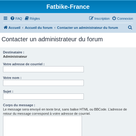
Fatbike-France
FAQ
Règles
Inscription
Connexion
R
Accueil
Accueil du forum
Contacter un administrateur du forum
e
Contacter un administrateur du forum
c
h
Destinataire :
Administrateur
e
r
Votre adresse de courriel :
c
Votre nom :
h
e
Sujet :
r
Corps du message :
Le message sera envoyé en texte brut, sans balise HTML ou BBCode. L’adresse de
retour du message correspond à votre adresse de courriel.