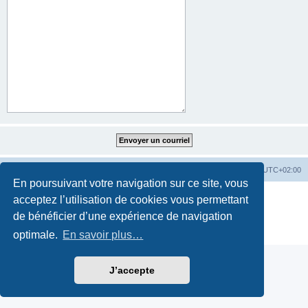
Accueil
Accueil du forum
Fuseau horaire sur
UTC+02:00
En poursuivant votre navigation sur ce site, vous
Développé par
phpBB
® Forum Software © phpBB Limited
acceptez l’utilisation de cookies vous permettant
Traduction française officielle
©
Qiaeru
de bénéficier d’une expérience de navigation
Style par
Fatbike France
Confidentialité
|
Conditions
optimale.
En savoir plus…
J’accepte