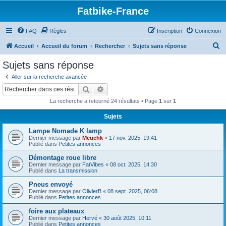
Fatbike-France
FAQ
Règles
Inscription
Connexion
R
Accueil
Accueil du forum
Rechercher
Sujets sans réponse
e
Sujets sans réponse
c
Aller sur la recherche avancée
h
Rechercher
Recherche avancée
e
La recherche a retourné 24 résultats • Page
1
sur
1
r
Sujets
c
Lampe Nomade K lamp
h
Dernier message par
Meuchk
«
17 nov. 2025, 19:41
e
Publié dans
Petites annonces
r
Démontage roue libre
Dernier message par
FatVibes
«
08 oct. 2025, 14:30
Publié dans
La transmission
Pneus envoyé
Dernier message par
OlivierB
«
08 sept. 2025, 06:08
Publié dans
Petites annonces
foire aux plateaux
Dernier message par
Hervé
«
30 août 2025, 10:11
Publié dans
Petites annonces