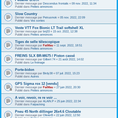
Dernier message par
Descendus frontalis
«
09 nov. 2022, 11:34
Publié dans
Petites annonces
Slow Country
Dernier message par
Petrusmok
«
05 nov. 2022, 22:09
Publié dans
Vos sorties
Veste VTT Fox Bionic LT Trail softshell XL
Dernier message par
bnj33
«
15 oct. 2022, 12:38
Publié dans
Petites annonces
Tiges de selle télescopique
Dernier message par
FatMau
«
11 sept. 2022, 18:51
Publié dans
Petites annonces
FREINS SLX BR-M675 / Piston cassé
Dernier message par
Gilbert 74
«
21 août 2022, 14:02
Publié dans
Le freinage
Porte-bidon
Dernier message par
Birdy38
«
07 juil. 2022, 15:23
Publié dans
Autres
GPS Sigma rox 12 [vendu]
Dernier message par
FatMau
«
27 juin 2022, 20:30
Publié dans
Petites annonces
A voir, revoir, re re voir ...
Dernier message par
ALAIN.P
«
25 juin 2022, 22:34
Publié dans
Fatpacking
Pneu 45 North dillinger 26x4.6 Cloutable
Dernier message par
OlivierB
«
22 juin 2022, 12:50