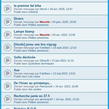
le premier fat bike
Dernier message par
Hervé
«
29 avr. 2025, 13:07
Publié dans
Général
Divers
Dernier message par
Meuchk
«
04 janv. 2025, 19:05
Publié dans
Petites annonces
Lampe klamp
Dernier message par
Meuchk
«
04 avr. 2024, 13:40
Publié dans
Petites annonces
[Vends] pneu vee tire zigzag
Dernier message par
FatVibes
«
23 août 2023, 12:32
Publié dans
Petites annonces
Selle déchirée
Dernier message par
OlivierB
«
27 juin 2023, 11:10
Publié dans
Questions techniques
Axe
Dernier message par
FatVibes
«
13 mai 2023, 13:01
Publié dans
Les roues
De l'hiver au printemps...
Dernier message par
Petrusmok
«
24 avr. 2023, 10:08
Publié dans
Vos sorties
Recherche jante en 27.5
Dernier message par
akromax67
«
16 nov. 2022, 14:32
Publié dans
Petites annonces
Pédalier B.O.R