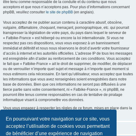
être tenu comme responsable de la conduite et du contenu que nous
acceptons et que nous n’acceptons pas. Pour plus d’informations concernant
phpBB, veuillez consulter
le site de phpBB
(en anglais).
Vous acceptez de ne publier aucun contenu à caractère abusif, obscène,
vulgaire, diffamatoire, choquant, menaçant, pornographique, etc. qui pourrait
transgresser la législation de votre pays, du pays dans lequel le serveur de
« Fatbike-France » est hébergé ou encore la loi internationale. Si vous ne
respectez pas ces dispositions, vous vous exposez à un bannissement
immédiat et définitif et nous nous réservons le droit d’avertir votre fournisseur
d’accès à internet et les autorités officielles. L’adresse IP de tous les messages
est enregistrée afin d’aider au renforcement de ces conditions. Vous acceptez
le fait que « Fatbike-France » ait le droit de supprimer, de modifier, de déplacer
ou de verrouiller n’importe quel sujet et message à n’importe quel moment si
nous estimons cela nécessaire. En tant qu’utilisateur, vous acceptez que toutes
les informations que vous avez renseignées soient enregistrées dans notre
base de données. Bien que ces informations ne seront pas diffusées à une
tierce partie sans votre consentement, ni « Fatbike-France », ni phpBB, ne
pourront être tenus comme responsables en cas de tentative de piratage
informatique visant à compromettre vos données.
Vous vous engagez à respecter les règles de ce forum, mises en place dans la
section « Règles du forum » suivante :
Voir les règles de ce forum
En poursuivant votre navigation sur ce site, vous
acceptez l’utilisation de cookies vous permettant
de bénéficier d’une expérience de navigation