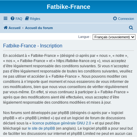
Fatbike-France
FAQ
Règles
Connexion
R
Accueil
Accueil du forum
e
Langue :
c
Fatbike-France - Inscription
h
En accédant à « Fatbike-France » (désigné ci-après par « nous », « notre »,
e
« nos », « Fatbike-France » et « https://fatbike-france.org »), vous acceptez
r
d’être légalement responsable des conditions suivantes. Si vous n’acceptez
pas d’être légalement responsable de toutes les conditions suivantes, veuillez
c
ne pas utiliser et accéder à « Fatbike-France ». Nous pouvons modifier ces
h
conditions à n’importe quel moment et nous essaierons de vous informer de
e
ces modifications, bien que nous vous conseillons de vérifier régulièrement
par vous-même. En effet, si vous continuez à participer à « Fatbike-France »
r
après que des modifications aient été effectuées, vous acceptez d’être
légalement responsable des conditions modifiées et mises à jour.
Nos forums sont développés par phpBB (désignés ci-après par « logiciel
phpBB » et « phpBB Limited ») qui est un logiciel de forum de discussions
déclaré sous la «
licence publique générale GNU 2.0
» et qui peut être
téléchargé sur
le site de phpBB
(en anglais). Le logiciel phpBB a pour seul but
de faciliter les discussions sur internet et phpBB Limited ne peut en aucun cas