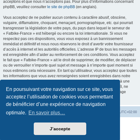
acceptons et que nous n’acceptons pas. Pour plus d’informations concernant
phpBB, veuillez consulter
le site de phpBB
(en anglais).
Vous acceptez de ne publier aucun contenu à caractère abusif, obscène,
vulgaire, diffamatoire, choquant, menaçant, pornographique, etc. qui pourrait
transgresser la législation de votre pays, du pays dans lequel le serveur de
« Fatbike-France » est hébergé ou encore la loi internationale. Si vous ne
respectez pas ces dispositions, vous vous exposez à un bannissement
immédiat et définitif et nous nous réservons le droit d’avertir votre fournisseur
d’accès à internet et les autorités officielles. L’adresse IP de tous les messages
est enregistrée afin d’aider au renforcement de ces conditions. Vous acceptez
le fait que « Fatbike-France » ait le droit de supprimer, de modifier, de déplacer
ou de verrouiller n’importe quel sujet et message à n’importe quel moment si
nous estimons cela nécessaire. En tant qu’utilisateur, vous acceptez que toutes
les informations que vous avez renseignées soient enregistrées dans notre
base de données. Bien que ces informations ne seront pas diffusées à une
tierce partie sans votre consentement, ni « Fatbike-France », ni phpBB, ne
En poursuivant votre navigation sur ce site, vous
pourront être tenus comme responsables en cas de tentative de piratage
acceptez l’utilisation de cookies vous permettant
informatique visant à compromettre vos données.
de bénéficier d’une expérience de navigation
Accueil
Accueil du forum
Fuseau horaire sur
UTC+02:00
optimale.
En savoir plus…
Développé par
phpBB
® Forum Software © phpBB Limited
J’accepte
Traduction française officielle
©
Qiaeru
Style par
Fatbike France
Confidentialité
|
Conditions