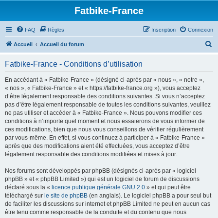
Fatbike-France
FAQ
Règles
Inscription
Connexion
R
Accueil
Accueil du forum
e
Fatbike-France - Conditions d’utilisation
c
h
En accédant à « Fatbike-France » (désigné ci-après par « nous », « notre »,
« nos », « Fatbike-France » et « https://fatbike-france.org »), vous acceptez
e
d’être légalement responsable des conditions suivantes. Si vous n’acceptez
r
pas d’être légalement responsable de toutes les conditions suivantes, veuillez
ne pas utiliser et accéder à « Fatbike-France ». Nous pouvons modifier ces
c
conditions à n’importe quel moment et nous essaierons de vous informer de
h
ces modifications, bien que nous vous conseillons de vérifier régulièrement
par vous-même. En effet, si vous continuez à participer à « Fatbike-France »
e
après que des modifications aient été effectuées, vous acceptez d’être
r
légalement responsable des conditions modifiées et mises à jour.
Nos forums sont développés par phpBB (désignés ci-après par « logiciel
phpBB » et « phpBB Limited ») qui est un logiciel de forum de discussions
déclaré sous la «
licence publique générale GNU 2.0
» et qui peut être
téléchargé sur
le site de phpBB
(en anglais). Le logiciel phpBB a pour seul but
de faciliter les discussions sur internet et phpBB Limited ne peut en aucun cas
être tenu comme responsable de la conduite et du contenu que nous