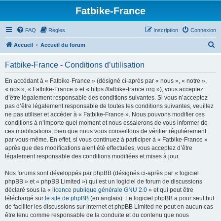
Fatbike-France
FAQ
Règles
Inscription
Connexion
R
Accueil
Accueil du forum
e
Fatbike-France - Conditions d’utilisation
c
h
En accédant à « Fatbike-France » (désigné ci-après par « nous », « notre »,
« nos », « Fatbike-France » et « https://fatbike-france.org »), vous acceptez
e
d’être légalement responsable des conditions suivantes. Si vous n’acceptez
r
pas d’être légalement responsable de toutes les conditions suivantes, veuillez
ne pas utiliser et accéder à « Fatbike-France ». Nous pouvons modifier ces
c
conditions à n’importe quel moment et nous essaierons de vous informer de
h
ces modifications, bien que nous vous conseillons de vérifier régulièrement
par vous-même. En effet, si vous continuez à participer à « Fatbike-France »
e
après que des modifications aient été effectuées, vous acceptez d’être
r
légalement responsable des conditions modifiées et mises à jour.
Nos forums sont développés par phpBB (désignés ci-après par « logiciel
phpBB » et « phpBB Limited ») qui est un logiciel de forum de discussions
déclaré sous la «
licence publique générale GNU 2.0
» et qui peut être
téléchargé sur
le site de phpBB
(en anglais). Le logiciel phpBB a pour seul but
de faciliter les discussions sur internet et phpBB Limited ne peut en aucun cas
être tenu comme responsable de la conduite et du contenu que nous