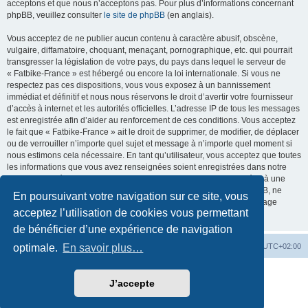
acceptons et que nous n’acceptons pas. Pour plus d’informations concernant
phpBB, veuillez consulter
le site de phpBB
(en anglais).
Vous acceptez de ne publier aucun contenu à caractère abusif, obscène,
vulgaire, diffamatoire, choquant, menaçant, pornographique, etc. qui pourrait
transgresser la législation de votre pays, du pays dans lequel le serveur de
« Fatbike-France » est hébergé ou encore la loi internationale. Si vous ne
respectez pas ces dispositions, vous vous exposez à un bannissement
immédiat et définitif et nous nous réservons le droit d’avertir votre fournisseur
d’accès à internet et les autorités officielles. L’adresse IP de tous les messages
est enregistrée afin d’aider au renforcement de ces conditions. Vous acceptez
le fait que « Fatbike-France » ait le droit de supprimer, de modifier, de déplacer
ou de verrouiller n’importe quel sujet et message à n’importe quel moment si
nous estimons cela nécessaire. En tant qu’utilisateur, vous acceptez que toutes
les informations que vous avez renseignées soient enregistrées dans notre
base de données. Bien que ces informations ne seront pas diffusées à une
tierce partie sans votre consentement, ni « Fatbike-France », ni phpBB, ne
En poursuivant votre navigation sur ce site, vous
pourront être tenus comme responsables en cas de tentative de piratage
acceptez l’utilisation de cookies vous permettant
informatique visant à compromettre vos données.
de bénéficier d’une expérience de navigation
Accueil
Accueil du forum
Fuseau horaire sur
UTC+02:00
optimale.
En savoir plus…
Développé par
phpBB
® Forum Software © phpBB Limited
J’accepte
Traduction française officielle
©
Qiaeru
Style par
Fatbike France
Confidentialité
|
Conditions